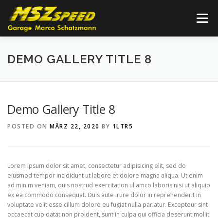
Skip
to
Menu
content
HOME
KONTAKT
ÖFFNUNGSZEITEN
DEMO GALLERY TITLE 8
Demo Gallery Title 8
POSTED ON
MÄRZ 22, 2020
BY
1LTR5
Lorem ipsum dolor sit amet, consectetur adipisicing elit, sed do
eiusmod tempor incididunt ut labore et dolore magna aliqua. Ut enim
ad minim veniam, quis nostrud exercitation ullamco laboris nisi ut aliquip
ex ea commodo consequat. Duis aute irure dolor in reprehenderit in
voluptate velit esse cillum dolore eu fugiat nulla pariatur. Excepteur sint
occaecat cupidatat non proident, sunt in culpa qui officia deserunt mollit