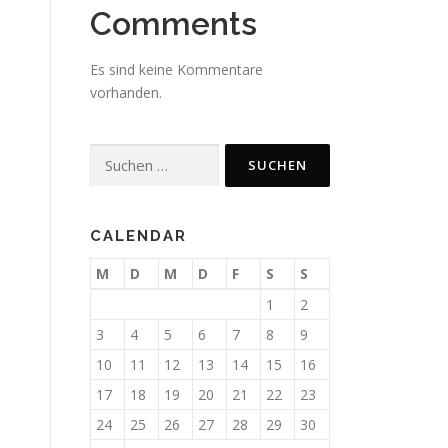
Comments
Es sind keine Kommentare
vorhanden.
Suchen
nach:
CALENDAR
M
D
M
D
F
S
S
1
2
3
4
5
6
7
8
9
10
11
12
13
14
15
16
17
18
19
20
21
22
23
24
25
26
27
28
29
30