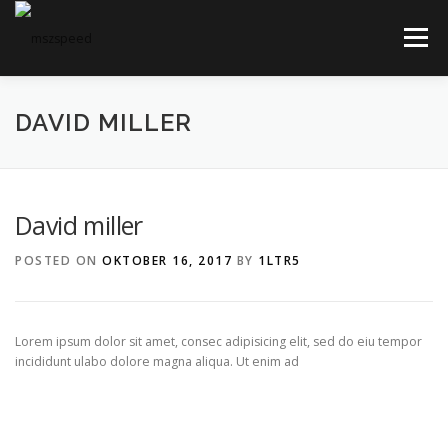
Skip
to
Menu
content
HOME
KONTAKT
ÖFFNUNGSZEITEN
DAVID MILLER
David miller
POSTED ON
OKTOBER 16, 2017
BY
1LTR5
Lorem ipsum dolor sit amet, consec adipisicing elit, sed do eiu tempor
incididunt ulabo dolore magna aliqua. Ut enim ad