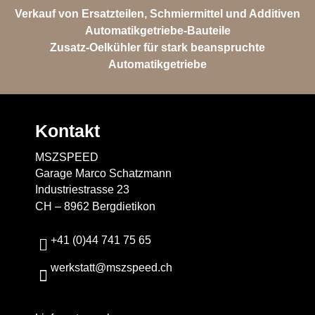
Verkauf von Ersatzteilen, Schmiermittel und Additiven
Automatikgetriebe-Bauteile
Zusatz-Oelkühler für stark beanspruchte
Automatikgetriebe
Kontakt
MSZSPEED
Garage Marco Schatzmann
Industriestrasse 23
CH – 8962 Bergdietikon
+41 (0)44 741 75 65
werkstatt@mszspeed.ch